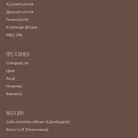
Косметологія
Дерматологія
Гінекологія
Корекція фігури
MED SPA
ПРО КЛІНІКУ
Спеціалісти
Ціни
Акції
Новини
Вакансії
МАГАЗИН
Cellcosmet&cellmen (Швейцарія)
Rosa Graf (Німеччина)