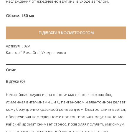
наслаждения от ежедневной рутины в уходе за телом.
Объем: 150 мл
ПІДІБРАТИ З КОСМЕТОЛОГОМ
Артикул:
902V
Категорії:
Rosa Graf
,
Уход за телом
Опис
Відгуки (0)
Нежнейшая эмульсия на основе масел розы и жожобы,
усиленная витаминами Е и С, пантенолом и алантоином делает
кожу безупречно красивой день за днем. Быстро впитывается,
обеспечивая немедленное и пролонгированное увлажнение.
Райский аромат снимает стресс, позволяя получить максимум
наслаждения от ежедневной рутины в уходе за телом.