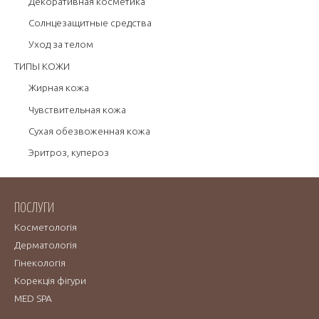
Декоративная косметика
Солнцезащитные средства
Уход за телом
ТИПЫ КОЖИ
Жирная кожа
Чувствительная кожа
Сухая обезвоженная кожа
Эритроз, купероз
ПОСЛУГИ
Косметологія
Дерматологія
Гінекологія
Корекція фігури
MED SPA