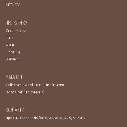
MED SPA
ПРО КЛІНІКУ
Спеціалісти
Ціни
Акції
Новини
Вакансії
МАГАЗИН
Cellcosmet&cellmen (Швейцарія)
Rosa Graf (Німеччина)
КОНТАКТИ
просп. Валерія Лобановського, 39Б, м. Київ